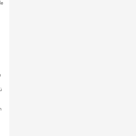
de
n
ü
n