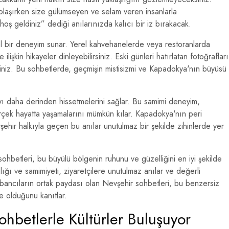
olaşırken size gülümseyen ve selam veren insanlarla
hoş geldiniz” dediği anılarınızda kalıcı bir iz bırakacak.
l bir deneyim sunar. Yerel kahvehanelerde veya restoranlarda
 ilişkin hikayeler dinleyebilirsiniz. Eski günleri hatırlatan fotoğrafları
lirsiniz. Bu sohbetlerde, geçmişin mistisizmi ve Kapadokya'nın büyüsü
ı daha derinden hissetmelerini sağlar. Bu samimi deneyim,
gerçek hayatta yaşamalarını mümkün kılar. Kapadokya'nın peri
şehir halkıyla geçen bu anılar unutulmaz bir şekilde zihinlerde yer
hbetleri, bu büyülü bölgenin ruhunu ve güzelliğini en iyi şekilde
lığı ve samimiyeti, ziyaretçilere unutulmaz anılar ve değerli
bancıların ortak paydası olan Nevşehir sohbetleri, bu benzersiz
e olduğunu kanıtlar.
hbetlerle Kültürler Buluşuyor