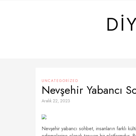
Skip
to
DI
content
UNCATEGORIZED
Nevşehir Yabancı S
Aralık 22, 2023
Nevşehir yabancı sohbet, insanların farklı kül
edinmelerine olanak tanıyan bir platformdur. Bu