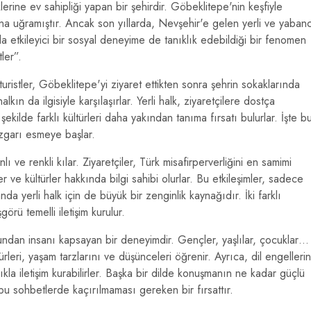
klerine ev sahipliği yapan bir şehirdir. Göbeklitepe'nin keşfiyle
ına uğramıştır. Ancak son yıllarda, Nevşehir'e gelen yerli ve yaban
a etkileyici bir sosyal deneyime de tanıklık edebildiği bir fenomen
ler”.
uristler, Göbeklitepe'yi ziyaret ettikten sonra şehrin sokaklarında
lkın da ilgisiyle karşılaşırlar. Yerli halk, ziyaretçilere dostça
kilde farklı kültürleri daha yakından tanıma fırsatı bulurlar. İşte b
zgarı esmeye başlar.
 ve renkli kılar. Ziyaretçiler, Türk misafirperverliğini en samimi
 ve kültürler hakkında bilgi sahibi olurlar. Bu etkileşimler, sadece
da yerli halk için de büyük bir zenginlik kaynağıdır. İki farklı
rü temelli iletişim kurulur.
ndan insanı kapsayan bir deneyimdir. Gençler, yaşlılar, çocuklar…
leri, yaşam tarzlarını ve düşünceleri öğrenir. Ayrıca, dil engellerin
kla iletişim kurabilirler. Başka bir dilde konuşmanın ne kadar güçlü
 sohbetlerde kaçırılmaması gereken bir fırsattır.