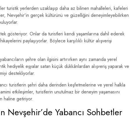
er turistik yerlerden uzaklaşıp daha az bilinen mahalleleri, kafeleri
tler, Nevşehir'in gerçek kültürünü ve güzelliğini deneyimleyebilirken
uluyorlar.
tek gösteriyor. Onlar da turistleri kendi yaşamlarına dahil ederek
ikayelerini paylaşıyorlar. Böylece karşılıklı kültür alışverişi
abancıların şehre olan ilgisini artırırken aynı zamanda yerel
ntik hediyelik eşyalar satan küçük dükkânlardan alışveriş yaparak ve
iyi destekliyorlar.
ncı turistlerin şehri daha derinden keşfetmelerine ve yerel halkla
amimi etkileşimler, turistlerin unutulmaz bir deneyim yaşamasını
 haline getiriyor.
an Nevşehir’de Yabancı Sohbetler