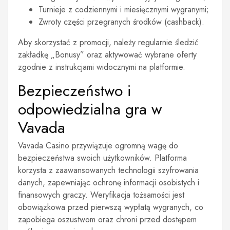
Turnieje z codziennymi i miesięcznymi wygranymi;
Zwroty części przegranych środków (cashback).
Aby skorzystać z promocji, należy regularnie śledzić
zakładkę „Bonusy” oraz aktywować wybrane oferty
zgodnie z instrukcjami widocznymi na platformie.
Bezpieczeństwo i
odpowiedzialna gra w
Vavada
Vavada Casino przywiązuje ogromną wagę do
bezpieczeństwa swoich użytkowników. Platforma
korzysta z zaawansowanych technologii szyfrowania
danych, zapewniając ochronę informacji osobistych i
finansowych graczy. Weryfikacja tożsamości jest
obowiązkowa przed pierwszą wypłatą wygranych, co
zapobiega oszustwom oraz chroni przed dostępem