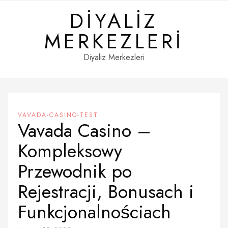
Skip
DIYALIZ
to
content
MERKEZLERI
Diyaliz Merkezleri
VAVADA-CASINO-TEST
Vavada Casino –
Kompleksowy
Przewodnik po
Rejestracji, Bonusach i
Funkcjonalnościach