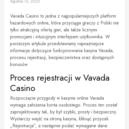
Ağustos 15, 2025
Vavada Casino to jedna z najpopularniejszych platform
hazardowych online, która przyciąga graczy z Polski nie
tylko atrakcyjną ofertą gier, ale także licznymi
promocjami i intuicyjnym interfejsem użytkownika. W
poniższym artykule przedstawiamy najważniejsze
informacje dotyczące funkcjonowania kasyna Vavada,
procesu rejestracji, bezpieczeństwa oraz dostępnych
bonusów.
Proces rejestracji w Vavada
Casino
Rozpoczęcie przygody w kasynie online Vavada
wymaga założenia konta osobistego. Proces ten został
zaprojektowany tak, by był szybki, prosty i bezpieczny.
Wystarczy wejść na stronę kasyna, kliknąć przycisk
„Rejestracja”, a następnie podać wymagane dane: