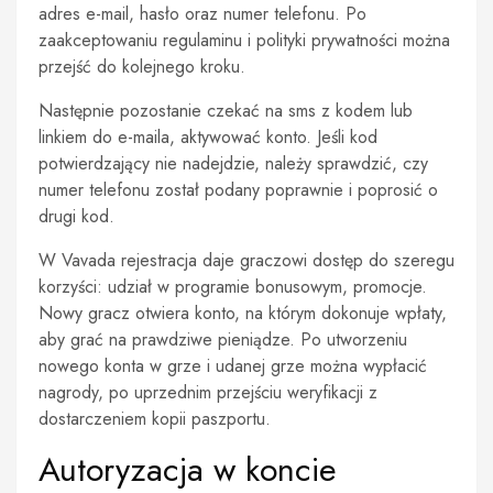
adres e-mail, hasło oraz numer telefonu. Po
zaakceptowaniu regulaminu i polityki prywatności można
przejść do kolejnego kroku.
Następnie pozostanie czekać na sms z kodem lub
linkiem do e-maila, aktywować konto. Jeśli kod
potwierdzający nie nadejdzie, należy sprawdzić, czy
numer telefonu został podany poprawnie i poprosić o
drugi kod.
W Vavada rejestracja daje graczowi dostęp do szeregu
korzyści: udział w programie bonusowym, promocje.
Nowy gracz otwiera konto, na którym dokonuje wpłaty,
aby grać na prawdziwe pieniądze. Po utworzeniu
nowego konta w grze i udanej grze można wypłacić
nagrody, po uprzednim przejściu weryfikacji z
dostarczeniem kopii paszportu.
Autoryzacja w koncie