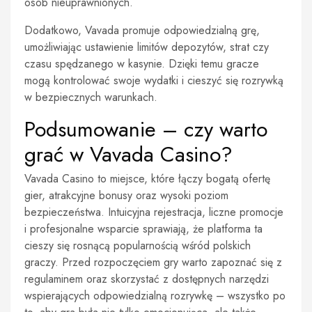
osób nieuprawnionych.
Dodatkowo, Vavada promuje odpowiedzialną grę,
umożliwiając ustawienie limitów depozytów, strat czy
czasu spędzanego w kasynie. Dzięki temu gracze
mogą kontrolować swoje wydatki i cieszyć się rozrywką
w bezpiecznych warunkach.
Podsumowanie – czy warto
grać w Vavada Casino?
Vavada Casino to miejsce, które łączy bogatą ofertę
gier, atrakcyjne bonusy oraz wysoki poziom
bezpieczeństwa. Intuicyjna rejestracja, liczne promocje
i profesjonalne wsparcie sprawiają, że platforma ta
cieszy się rosnącą popularnością wśród polskich
graczy. Przed rozpoczęciem gry warto zapoznać się z
regulaminem oraz skorzystać z dostępnych narzędzi
wspierających odpowiedzialną rozrywkę – wszystko po