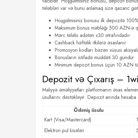
vacibdir. Hoşgəlmisiniz bonusu, depozit bonu
tələbləri var və bunu anlamaq sizə qazanc gəti
Hoşgəlmisiniz bonusu ilk depozitə 100
Maksimum bonus məbləği 500 AZN-ə 
Mərc tələbi adətən x30 ətrafındadır
Cashback həftəlik itkilərə əsaslanır
Promosyon kodları bəzən xüsusi aksiyalar
Bonusların istifadə müddəti 30 gündür
Minimum depozit bonus üçün 10 AZN tə
Depozit və Çıxarış – 1w
Maliyyə əməliyyatları platformanın əsas element
üsullarını dəstəkləyir. Depozit anında hesaba 
Ödəniş üsulu
Kart (Visa/Mastercard)
Elektron pul kisələri