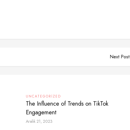
Next Post
UNCATEGORIZED
The Influence of Trends on TikTok
Engagement
Aralık 21, 2023