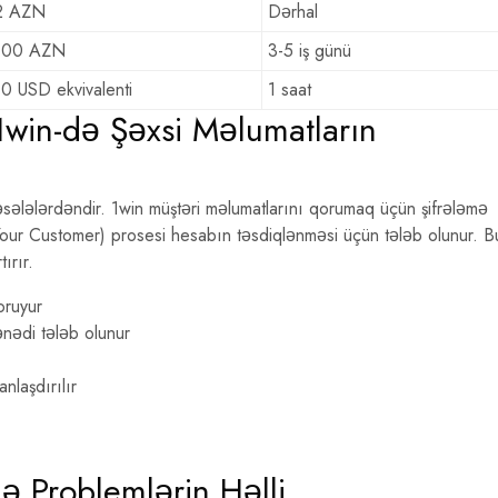
2 AZN
Dərhal
100 AZN
3-5 iş günü
10 USD ekvivalenti
1 saat
1win-də Şəxsi Məlumatların
əsələlərdəndir. 1win müştəri məlumatlarını qorumaq üçün şifrələmə
Your Customer) prosesi hesabın təsdiqlənməsi üçün tələb olunur. B
ırır.
oruyur
nədi tələb olunur
nlaşdırılır
ə Problemlərin Həlli