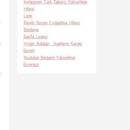
Instagram Türk Takipçi Yükseltme
Hilesi
Liste
–
Reels Yorum Çoğaltma Hilesi
Bedava
Sayfa Listesi
e
Virgin Adaları, İngiltere Kargo
Ücreti
Youtube Beğeni Yükseltme
Ücretsiz
-