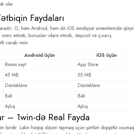
ək olar
ətbiqin Faydaları
 yaradır. O, həm Android, həm də iOS əməliyyat sistemlərində işləyir
 – mərc etmək, bonusları idarə etmək, depozit və çıxarış
tli cavab verir.
Android üçün
iOS üçün
Rəsmi sayt
App Store
45 MB
55 MB
Dəstəklənir
Dəstəklənir
Bəli
Bəli
Aylıq
Aylıq
ar – 1win-də Real Fayda
ən biridir. Lakin həqiqi dəyəri tapmaq üçün şərtləri diqqətlə oxuma