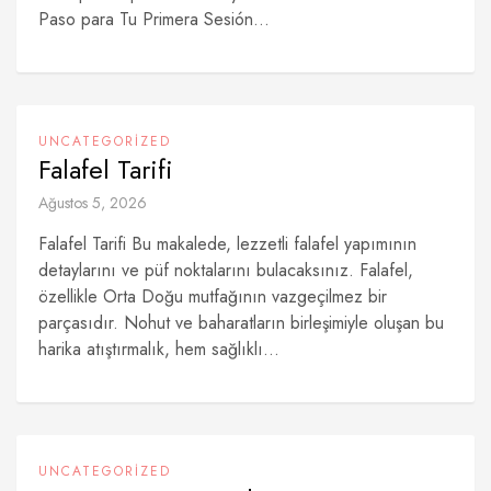
Paso para Tu Primera Sesión...
UNCATEGORIZED
Falafel Tarifi
Ağustos 5, 2026
Falafel Tarifi Bu makalede, lezzetli falafel yapımının
detaylarını ve püf noktalarını bulacaksınız. Falafel,
özellikle Orta Doğu mutfağının vazgeçilmez bir
parçasıdır. Nohut ve baharatların birleşimiyle oluşan bu
harika atıştırmalık, hem sağlıklı...
UNCATEGORIZED