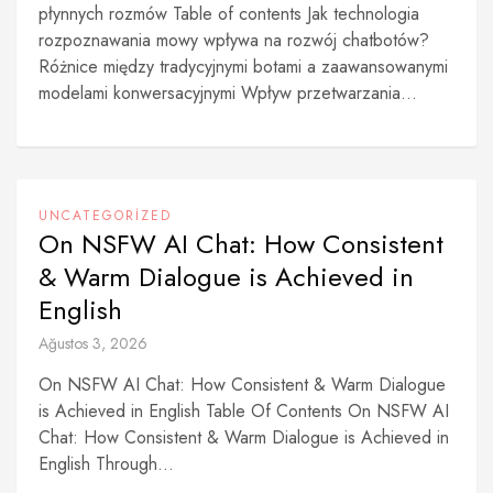
płynnych rozmów Table of contents Jak technologia
rozpoznawania mowy wpływa na rozwój chatbotów?
Różnice między tradycyjnymi botami a zaawansowanymi
modelami konwersacyjnymi Wpływ przetwarzania...
UNCATEGORIZED
On NSFW AI Chat: How Consistent
& Warm Dialogue is Achieved in
English
Ağustos 3, 2026
On NSFW AI Chat: How Consistent & Warm Dialogue
is Achieved in English Table Of Contents On NSFW AI
Chat: How Consistent & Warm Dialogue is Achieved in
English Through...