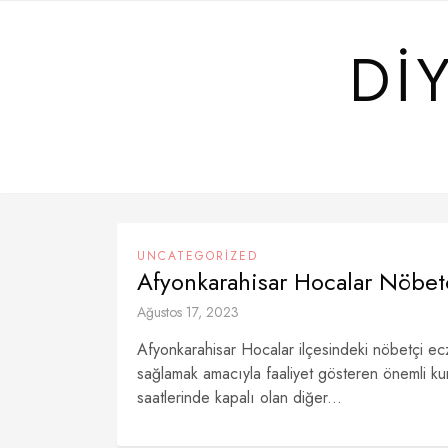
Skip
to
DI
content
UNCATEGORIZED
Afyonkarahisar Hocalar Nöbet
Ağustos 17, 2023
Afyonkarahisar Hocalar ilçesindeki nöbetçi ecza
sağlamak amacıyla faaliyet gösteren önemli kur
saatlerinde kapalı olan diğer...