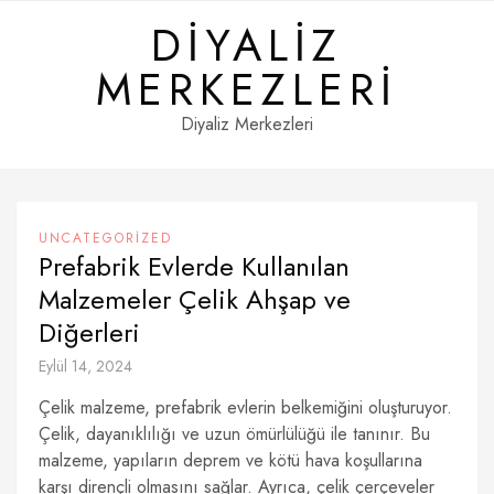
Skip
DIYALIZ
to
content
MERKEZLERI
Diyaliz Merkezleri
UNCATEGORIZED
Prefabrik Evlerde Kullanılan
Malzemeler Çelik Ahşap ve
Diğerleri
Eylül 14, 2024
Çelik malzeme, prefabrik evlerin belkemiğini oluşturuyor.
Çelik, dayanıklılığı ve uzun ömürlülüğü ile tanınır. Bu
malzeme, yapıların deprem ve kötü hava koşullarına
karşı dirençli olmasını sağlar. Ayrıca, çelik çerçeveler