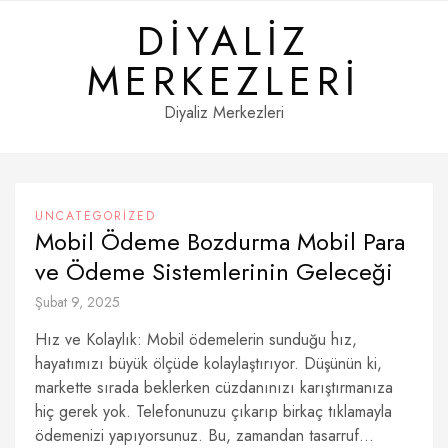
Skip
DIYALIZ
to
content
MERKEZLERI
Diyaliz Merkezleri
UNCATEGORIZED
Mobil Ödeme Bozdurma Mobil Para
ve Ödeme Sistemlerinin Geleceği
Şubat 9, 2025
Hız ve Kolaylık: Mobil ödemelerin sunduğu hız,
hayatımızı büyük ölçüde kolaylaştırıyor. Düşünün ki,
markette sırada beklerken cüzdanınızı karıştırmanıza
hiç gerek yok. Telefonunuzu çıkarıp birkaç tıklamayla
ödemenizi yapıyorsunuz. Bu, zamandan tasarruf...