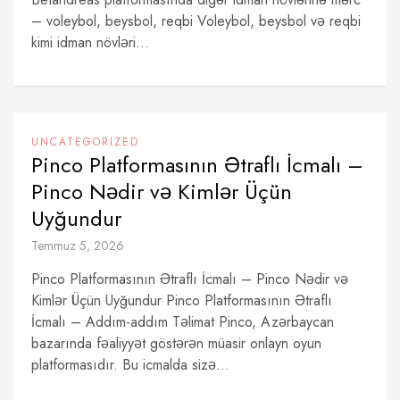
– voleybol, beysbol, reqbi Voleybol, beysbol və reqbi
kimi idman növləri...
UNCATEGORIZED
Pinco Platformasının Ətraflı İcmalı –
Pinco Nədir və Kimlər Üçün
Uyğundur
Temmuz 5, 2026
Pinco Platformasının Ətraflı İcmalı – Pinco Nədir və
Kimlər Üçün Uyğundur Pinco Platformasının Ətraflı
İcmalı – Addım-addım Təlimat Pinco, Azərbaycan
bazarında fəaliyyət göstərən müasir onlayn oyun
platformasıdır. Bu icmalda sizə...