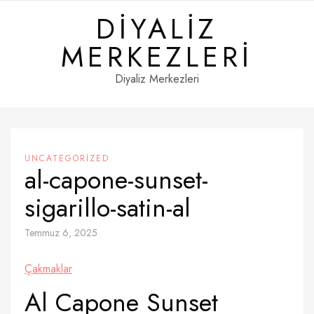
Skip
DIYALIZ
to
content
MERKEZLERI
Diyaliz Merkezleri
UNCATEGORIZED
al-capone-sunset-
sigarillo-satin-al
Temmuz 6, 2025
Çakmaklar
Al Capone Sunset