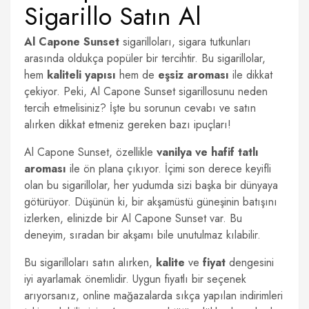
Sigarillo Satın Al
Al Capone Sunset
sigarilloları, sigara tutkunları
arasında oldukça popüler bir tercihtir. Bu sigarillolar,
hem
kaliteli yapısı
hem de
eşsiz aroması
ile dikkat
çekiyor. Peki, Al Capone Sunset sigarillosunu neden
tercih etmelisiniz? İşte bu sorunun cevabı ve satın
alırken dikkat etmeniz gereken bazı ipuçları!
Al Capone Sunset, özellikle
vanilya ve hafif tatlı
aroması
ile ön plana çıkıyor. İçimi son derece keyifli
olan bu sigarillolar, her yudumda sizi başka bir dünyaya
götürüyor. Düşünün ki, bir akşamüstü güneşinin batışını
izlerken, elinizde bir Al Capone Sunset var. Bu
deneyim, sıradan bir akşamı bile unutulmaz kılabilir.
Bu sigarilloları satın alırken,
kalite
ve
fiyat
dengesini
iyi ayarlamak önemlidir. Uygun fiyatlı bir seçenek
arıyorsanız, online mağazalarda sıkça yapılan indirimleri