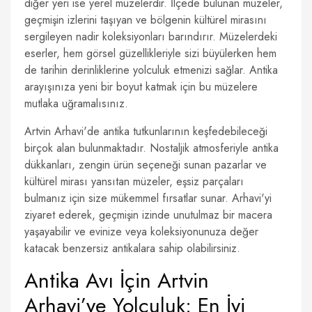
diğer yeri ise yerel müzelerdir. İlçede bulunan müzeler,
geçmişin izlerini taşıyan ve bölgenin kültürel mirasını
sergileyen nadir koleksiyonları barındırır. Müzelerdeki
eserler, hem görsel güzellikleriyle sizi büyülerken hem
de tarihin derinliklerine yolculuk etmenizi sağlar. Antika
arayışınıza yeni bir boyut katmak için bu müzelere
mutlaka uğramalısınız.
Artvin Arhavi'de antika tutkunlarının keşfedebileceği
birçok alan bulunmaktadır. Nostaljik atmosferiyle antika
dükkanları, zengin ürün seçeneği sunan pazarlar ve
kültürel mirası yansıtan müzeler, eşsiz parçaları
bulmanız için size mükemmel fırsatlar sunar. Arhavi'yi
ziyaret ederek, geçmişin izinde unutulmaz bir macera
yaşayabilir ve evinize veya koleksiyonunuza değer
katacak benzersiz antikalara sahip olabilirsiniz.
Antika Avı İçin Artvin
Arhavi’ye Yolculuk: En İyi