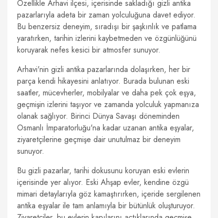
Özellikle Arhavi ilçesi, içerisinde sakladığı gizli antika
pazarlarıyla adeta bir zaman yolculuğuna davet ediyor.
Bu benzersiz deneyim, sıradışı bir şaşkınlık ve patlama
yaratırken, tarihin izlerini kaybetmeden ve özgünlüğünü
koruyarak nefes kesici bir atmosfer sunuyor.
Arhavi'nin gizli antika pazarlarında dolaşırken, her bir
parça kendi hikayesini anlatıyor. Burada bulunan eski
saatler, mücevherler, mobilyalar ve daha pek çok eşya,
geçmişin izlerini taşıyor ve zamanda yolculuk yapmanıza
olanak sağlıyor. Birinci Dünya Savaşı döneminden
Osmanlı İmparatorluğu'na kadar uzanan antika eşyalar,
ziyaretçilerine geçmişe dair unutulmaz bir deneyim
sunuyor.
Bu gizli pazarlar, tarihi dokusunu koruyan eski evlerin
içerisinde yer alıyor. Eski Ahşap evler, kendine özgü
mimari detaylarıyla göz kamaştırırken, içeride sergilenen
antika eşyalar ile tam anlamıyla bir bütünlük oluşturuyor.
Ziyaretçiler, bu evlerin kapılarını açtıklarında geçmişe