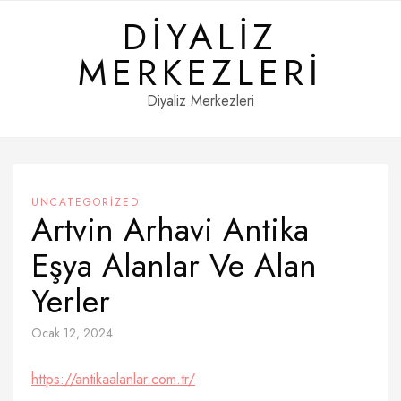
Skip
DIYALIZ
to
content
MERKEZLERI
Diyaliz Merkezleri
UNCATEGORIZED
Artvin Arhavi Antika
Eşya Alanlar Ve Alan
Yerler
Ocak 12, 2024
https://antikaalanlar.com.tr/