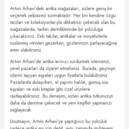
Artvin Arhavi'deki antika mağazaları, sizlere geniş bir
seçenek yelpazesi sunmaktadır. Her biri kendine özgü
tarzları ve koleksiyonlarıyla dikkatinizi çekecek olan bu
mağazalarda, tarihin derinliklerinde bir yolculuğa
çıkacaksınız. Eski takılar, antikalar ve minyatürlerle
süslenmiş vitrinleri gezerken, gözlerinizin parlayacağına
emin olabilirsiniz.
Artvin Arhavi'de antika avınızı sürdürmek isterseniz,
yerel pazarları da ziyaret etmelisiniz. Burada, geçmişin
izlerini taşıyan eşyaları uygun fiyatlarla bulabilirsiniz.
Pazarlarda dolaşırken, el yapımı halılar, gümüş süs
eşyaları ve eski kitaplar gibi özel ürünlere
rastlayabilirsiniz. Bu deneyim, sizleri antika tutkunuzun
daha da derinine çekecek ve yeni keşifler yapmanızı
sağlayacak.
Unutmayın, Artvin Arhavi'ye yaptığınız bu yolculuk
sadece antika avı için değil, aynı zamanda muhteşem