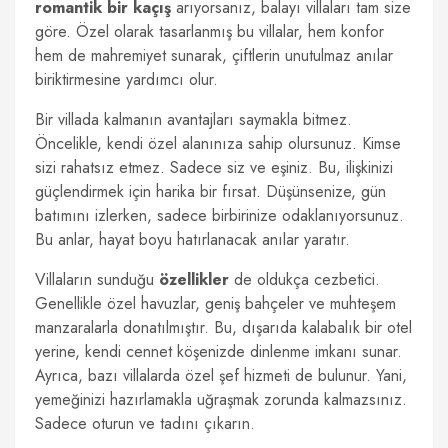
romantik bir kaçış
arıyorsanız, balayı villaları tam size
göre. Özel olarak tasarlanmış bu villalar, hem konfor
hem de mahremiyet sunarak, çiftlerin unutulmaz anılar
biriktirmesine yardımcı olur.
Bir villada kalmanın avantajları saymakla bitmez.
Öncelikle, kendi özel alanınıza sahip olursunuz. Kimse
sizi rahatsız etmez. Sadece siz ve eşiniz. Bu, ilişkinizi
güçlendirmek için harika bir fırsat. Düşünsenize, gün
batımını izlerken, sadece birbirinize odaklanıyorsunuz.
Bu anlar, hayat boyu hatırlanacak anılar yaratır.
Villaların sunduğu
özellikler
de oldukça cezbetici.
Genellikle özel havuzlar, geniş bahçeler ve muhteşem
manzaralarla donatılmıştır. Bu, dışarıda kalabalık bir otel
yerine, kendi cennet köşenizde dinlenme imkanı sunar.
Ayrıca, bazı villalarda özel şef hizmeti de bulunur. Yani,
yemeğinizi hazırlamakla uğraşmak zorunda kalmazsınız.
Sadece oturun ve tadını çıkarın.