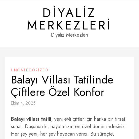
Skip
DIYALIZ
to
content
MERKEZLERI
Diyaliz Merkezleri
UNCATEGORIZED
Balayı Villası Tatilinde
Çiftlere Özel Konfor
Ekim 4, 2025
Balayı villası tatili
, yeni evli çiftler için harika bir fırsat
sunar. Düşünün ki, hayatınızın en özel dönemindesiniz.
Her şey yeni, her şey heyecan verici. Bu süreçte,