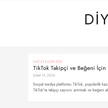
Skip
to
DI
content
UNCATEGORIZED
TikTok Takipçi ve Beğeni İçin
Şubat 14, 2024
Sosyal medya platformu TikTok, popülerlik kaz
TikTok'ta takipçi sayısını artırmak ve beğeni alm