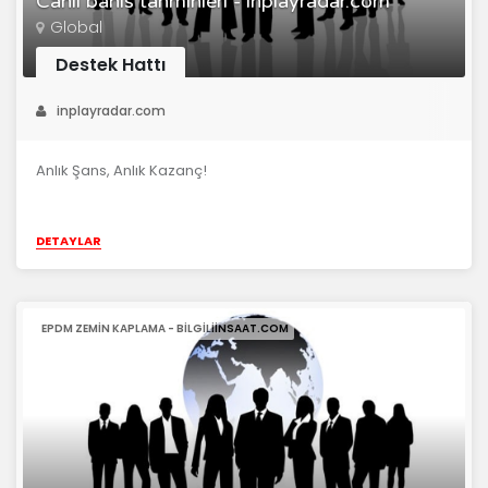
Canli bahis tahminleri - inplayradar.com
Global
Destek Hattı
inplayradar.com
Anlık Şans, Anlık Kazanç!
DETAYLAR
EPDM ZEMIN KAPLAMA - BILGILIINSAAT.COM