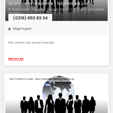
epdm zemin kaplama - bilgiliinsaat.com
Acıbadem, Gayretli Sokağı No:14 D:7, 34660 Üsküdar/
İstanbul
(0216) 650 83 34
Bilgili İnşaat
Her zemin, bir sanat eseridir.
DETAYLAR
BAYTAKIPCI.COM - INSTAGRAM TAKIPÇI SATIN AL