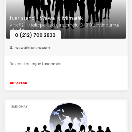
fuar stand - Wawa İç Mimarlık
Nef12 – Maltepe, Eski Çırpıcı Yolu, 34010 Zeytinburnu/
İstanbul
0 (212) 706 2832
wawainteriors.com
Beklentileri aşan tasarımlar.
DETAYLAR
SMS ONAY