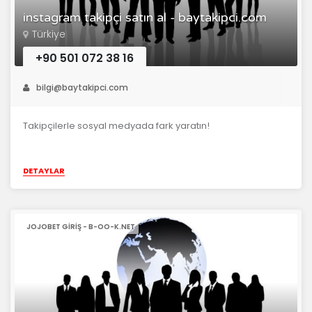
instagram takipçi satın al - baytakipci.com
Türkiye
+90 501 072 38 16
bilgi@baytakipci.com
Takipçilerle sosyal medyada fark yaratın!
DETAYLAR
JOJOBET GIRIŞ - B-OO-K.NET