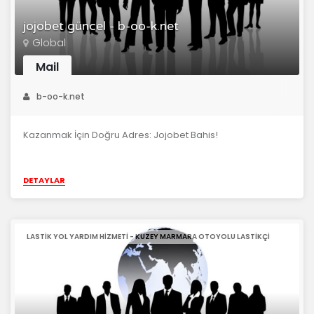
jojobet güncel - b-oo-k.net
Global
Mail
b-oo-k.net
Kazanmak İçin Doğru Adres: Jojobet Bahis!
DETAYLAR
LASTIK YOL YARDIM HIZMETI - KUZEY MARMARA OTOYOLU LASTIKÇI