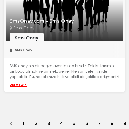
SmsOnay.com - Sms Onay
Sms Onay
Sms Onay
SMS Onay
SMS onayının bir başka avantajı da hızıdır. Tek kullanımlık
bir kodu almak ve girmek, genellikle saniyeler içinde
yapılabilir. Bu, hesabınıza hızlı ve etkili bir şekilde erişmenizi
sa...
DETAYLAR
Previous
1
2
3
4
5
6
7
8
9