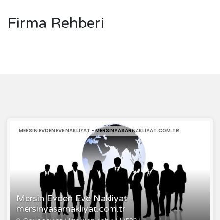
Firma Rehberi
MERSIN EVDEN EVE NAKLIYAT - MERSINYASARNAKLIYAT.COM.TR
Mersin Evden Eve Nakliyat -
mersinyasarnakliyat.com.tr