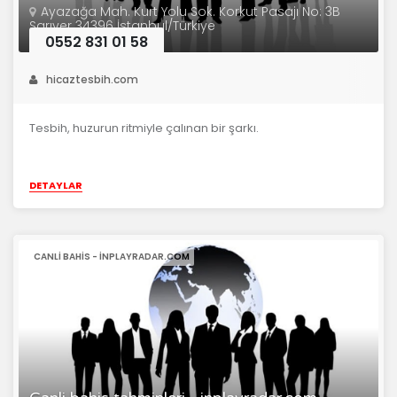
Ayazağa Mah. Kurt Yolu Sok. Korkut Pasajı No: 3B
Sarıyer 34396 İstanbul/Türkiye
0552 831 01 58
hicaztesbih.com
Tesbih, huzurun ritmiyle çalınan bir şarkı.
DETAYLAR
CANLI BAHIS - INPLAYRADAR.COM