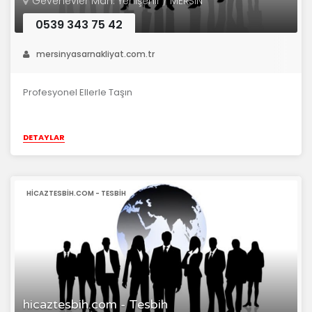
Gevenevler Mah. Yenişehir / MERSİN
0539 343 75 42
mersinyasarnakliyat.com.tr
Profesyonel Ellerle Taşın
DETAYLAR
HICAZTESBIH.COM - TESBIH
hicaztesbih.com - Tesbih