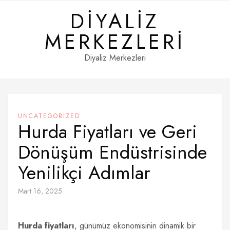
Skip
DIYALIZ
to
content
MERKEZLERI
Diyaliz Merkezleri
UNCATEGORIZED
Hurda Fiyatları ve Geri
Dönüşüm Endüstrisinde
Yenilikçi Adımlar
Mart 16, 2025
Hurda fiyatları
, günümüz ekonomisinin dinamik bir