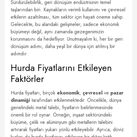
Sürdürülebilirlik, geri dönüşüm endüstrisinin temel
taşlarından biri. Kaynakların verimli kullanımı ve çevresel
etkilerin azaltılması, tüm sektör için hayati öneme sahip.
Gelecekte, bu alandaki gelişmeler, sadece ekonomik
büyümeyi değil, aynı zamanda gezegenimizin
korunmasını da hedefliyor. Unutmayalım ki, her bir geri
dönüşüm adımı, daha yeşil bir dünya için atılmış bir
adımdır.
Hurda Fiyatlarını Etkileyen
Faktörler
Hurda fiyatları, birçok
ekonomik
,
çevresel
ve
pazar
dinamiği
tarafından etkilenmektedir. Öncelikle, dünya
genelindeki metal talebi, fiyatların belirlenmesinde
önemli bir rol oynar. Örneğin, inşaat sektöründeki
büyüme, çelik ve alüminyum gibi metallerin talebini
artırarak fiyatları yukarı yönlü etkileyebilir. Ayrıca, döviz
kurları da hurda fiyatlarını etkileyen bir diğer kritik