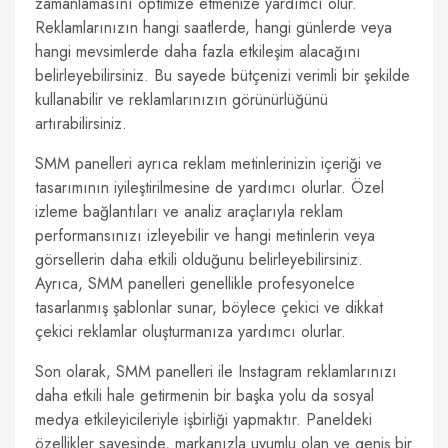
zamanlamasını optimize etmenize yardımcı olur.
Reklamlarınızın hangi saatlerde, hangi günlerde veya
hangi mevsimlerde daha fazla etkileşim alacağını
belirleyebilirsiniz. Bu sayede bütçenizi verimli bir şekilde
kullanabilir ve reklamlarınızın görünürlüğünü
artırabilirsiniz.
SMM panelleri ayrıca reklam metinlerinizin içeriği ve
tasarımının iyileştirilmesine de yardımcı olurlar. Özel
izleme bağlantıları ve analiz araçlarıyla reklam
performansınızı izleyebilir ve hangi metinlerin veya
görsellerin daha etkili olduğunu belirleyebilirsiniz.
Ayrıca, SMM panelleri genellikle profesyonelce
tasarlanmış şablonlar sunar, böylece çekici ve dikkat
çekici reklamlar oluşturmanıza yardımcı olurlar.
Son olarak, SMM panelleri ile Instagram reklamlarınızı
daha etkili hale getirmenin bir başka yolu da sosyal
medya etkileyicileriyle işbirliği yapmaktır. Paneldeki
özellikler sayesinde, markanızla uyumlu olan ve geniş bir