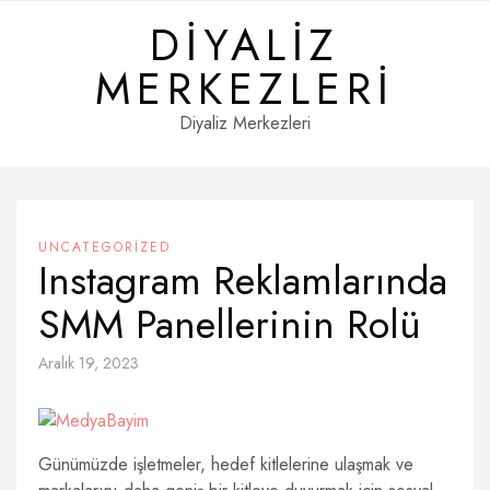
Skip
DIYALIZ
to
content
MERKEZLERI
Diyaliz Merkezleri
UNCATEGORIZED
Instagram Reklamlarında
SMM Panellerinin Rolü
Aralık 19, 2023
Günümüzde işletmeler, hedef kitlelerine ulaşmak ve