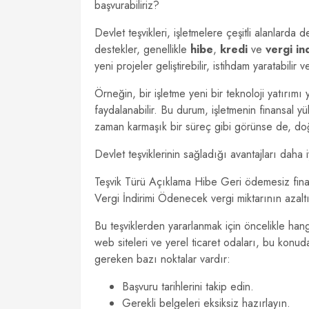
başvurabiliriz?
Devlet teşvikleri, işletmelere çeşitli alanlarda 
destekler, genellikle
hibe
,
kredi
ve
vergi in
yeni projeler geliştirebilir, istihdam yaratabilir ve
Örneğin, bir işletme yeni bir teknoloji yatırı
faydalanabilir. Bu durum, işletmenin finansal y
zaman karmaşık bir süreç gibi görünse de, doğr
Devlet teşviklerinin sağladığı avantajları daha i
Teşvik Türü Açıklama Hibe Geri ödemesiz fina
Vergi İndirimi Ödenecek vergi miktarının azalt
Bu teşviklerden yararlanmak için öncelikle han
web siteleri ve yerel ticaret odaları, bu konud
gereken bazı noktalar vardır:
Başvuru tarihlerini takip edin.
Gerekli belgeleri eksiksiz hazırlayın.