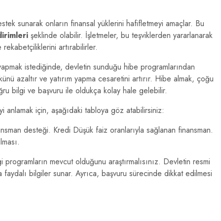
destek sunarak onların finansal yüklerini hafifletmeyi amaçlar. Bu
dirimleri
şeklinde olabilir. İşletmeler, bu teşviklerden yararlanarak
 rekabetçiliklerini artırabilirler.
mı yapmak istediğinde, devletin sunduğu hibe programlarından
ükünü azaltır ve yatırım yapma cesaretini artırır. Hibe almak, çoğu
u bilgi ve başvuru ile oldukça kolay hale gelebilir.
yi anlamak için, aşağıdaki tabloya göz atabilirsiniz:
nsman desteği. Kredi Düşük faiz oranlarıyla sağlanan finansman.
ılması.
gi programların mevcut olduğunu araştırmalısınız. Devletin resmi
a faydalı bilgiler sunar. Ayrıca, başvuru sürecinde dikkat edilmesi