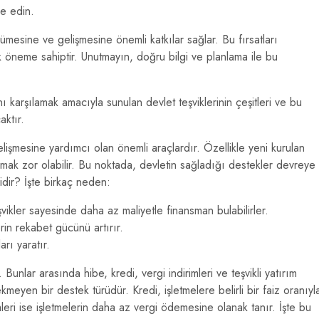
de edin.
yümesine ve gelişmesine önemli katkılar sağlar. Bu fırsatları
ik öneme sahiptir. Unutmayın, doğru bilgi ve planlama ile bu
ı karşılamak amacıyla sunulan devlet teşviklerinin çeşitleri ve bu
aktır.
elişmesine yardımcı olan önemli araçlardır. Özellikle yeni kurulan
lmak zor olabilir. Bu noktada, devletin sağladığı destekler devreye
idir? İşte birkaç neden:
şvikler sayesinde daha az maliyetle finansman bulabilirler.
rin rekabet gücünü artırır.
arı yaratır.
. Bunlar arasında hibe, kredi, vergi indirimleri ve teşvikli yatırım
meyen bir destek türüdür. Kredi, işletmelere belirli bir faiz oranıyl
leri ise işletmelerin daha az vergi ödemesine olanak tanır. İşte bu