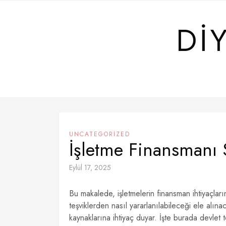
Skip
to
DI
content
UNCATEGORIZED
İşletme Finansmanı S
Eylül 17, 2025
Bu makalede, işletmelerin finansman ihtiyaçların
teşviklerden nasıl yararlanılabileceği ele alı
kaynaklarına ihtiyaç duyar. İşte burada devlet t