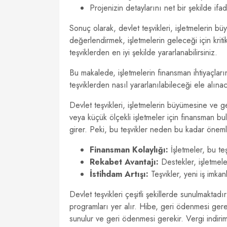
Projenizin detaylarını net bir şekilde ifa
Sonuç olarak, devlet teşvikleri, işletmelerin bü
değerlendirmek, işletmelerin geleceği için krit
teşviklerden en iyi şekilde yararlanabilirsiniz.
Bu makalede, işletmelerin finansman ihtiyaçların
teşviklerden nasıl yararlanılabileceği ele alınac
Devlet teşvikleri, işletmelerin büyümesine ve g
veya küçük ölçekli işletmeler için finansman bu
girer. Peki, bu teşvikler neden bu kadar öneml
Finansman Kolaylığı:
İşletmeler, bu te
Rekabet Avantajı:
Destekler, işletmele
İstihdam Artışı:
Teşvikler, yeni iş imkanl
Devlet teşvikleri çeşitli şekillerde sunulmaktadır
programları yer alır. Hibe, geri ödenmesi gerek
sunulur ve geri ödenmesi gerekir. Vergi indirim