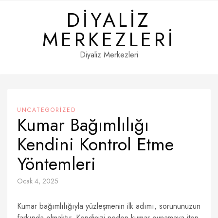
Skip
DIYALIZ
to
content
MERKEZLERI
Diyaliz Merkezleri
UNCATEGORIZED
Kumar Bağımlılığı
Kendini Kontrol Etme
Yöntemleri
Ocak 4, 2025
Kumar bağımlılığıyla yüzleşmenin ilk adımı, sorununuzun
farkında olmaktır. Kendinizi neden kumar oynamaya iten