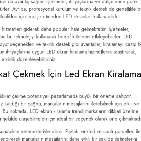
an da avantaj sağlar. İşletmeler, ihtiyaçlarına ve bütçelerine göre
dürler. Ayrıca, profesyonel kurulum ve teknik destek de genellikle b
kinlikleri için endişe etmeden LED ekranları kullanabilirler.
a hizmetleri giderek daha popüler hale gelmektedir. İşletmeler,
n bu teknolojiyi kullanarak hedef kitlelerini etkileyebilirler. LED
boyut seçenekleri ve teknik destek gibi avantajlar, kiralamayı cazip b
in ihtiyaçlarına uygun LED ekran kiralama hizmetlerini araştırarak,
 etkinlik düzenleyebilirsiniz.
ikkat Çekmek İçin Led Ekran Kiralam
e dikkat çekme potansiyeli pazarlamada büyük bir öneme sahiptir.
aldığı bir çağda, markaların mesajlarını iletebilmek için etkili ve
. Bu noktada, LED ekran kiralama trendi markaların dikkati üzerine
ir şekilde ulaşabilmeleri için ideal bir seçenek olarak öne çıkmaktadı
abilme yetenekleriyle bilinir. Parlak renkleri ve canlı görselleri ile
ndirerek markaların mesajlarını daha etkili bir şekilde iletmelerini