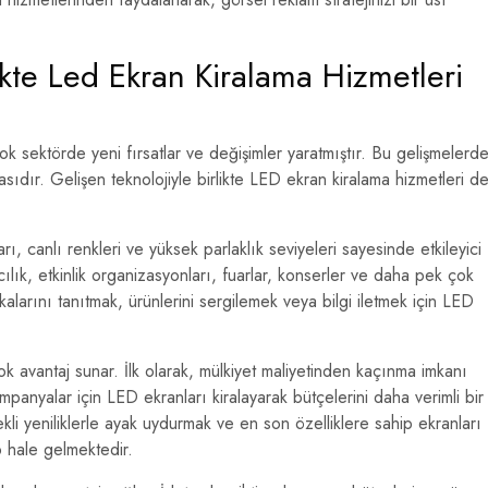
likte Led Ekran Kiralama Hizmetleri
çok sektörde yeni fırsatlar ve değişimler yaratmıştır. Bu gelişmelerd
sıdır. Gelişen teknolojiyle birlikte LED ekran kiralama hizmetleri d
, canlı renkleri ve yüksek parlaklık seviyeleri sayesinde etkileyici
cılık, etkinlik organizasyonları, fuarlar, konserler ve daha pek çok
rkalarını tanıtmak, ürünlerini sergilemek veya bilgi iletmek için LED
ok avantaj sunar. İlk olarak, mülkiyet maliyetinden kaçınma imkanı
kampanyalar için LED ekranları kiralayarak bütçelerini daha verimli bir
rekli yeniliklerle ayak uydurmak ve en son özelliklere sahip ekranları
p hale gelmektedir.