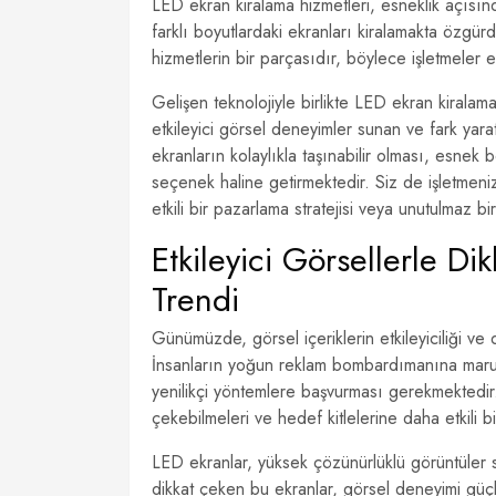
LED ekran kiralama hizmetleri, esneklik açısınd
farklı boyutlardaki ekranları kiralamakta özgür
hizmetlerin bir parçasıdır, böylece işletmeler et
Gelişen teknolojiyle birlikte LED ekran kiralam
etkileyici görsel deneyimler sunan ve fark yarata
ekranların kolaylıkla taşınabilir olması, esnek 
seçenek haline getirmektedir. Siz de işletmeniz
etkili bir pazarlama stratejisi veya unutulmaz bir
Etkileyici Görsellerle D
Trendi
Günümüzde, görsel içeriklerin etkileyiciliği v
İnsanların yoğun reklam bombardımanına maruz k
yenilikçi yöntemlere başvurması gerekmektedir
çekebilmeleri ve hedef kitlelerine daha etkili b
LED ekranlar, yüksek çözünürlüklü görüntüler sun
dikkat çeken bu ekranlar, görsel deneyimi güçle