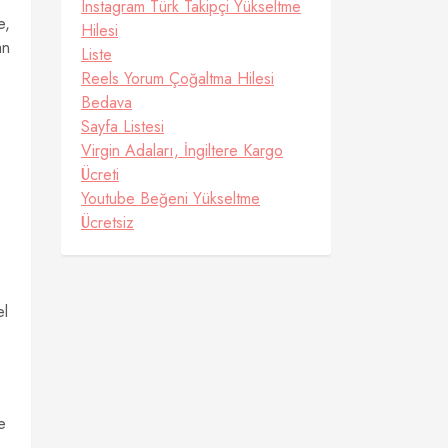
Instagram Türk Takipçi Yükseltme
e,
Hilesi
an
Liste
Reels Yorum Çoğaltma Hilesi
Bedava
Sayfa Listesi
Virgin Adaları, İngiltere Kargo
Ücreti
Youtube Beğeni Yükseltme
Ücretsiz
el
e