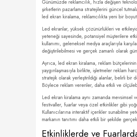
Günümüzde reklamcılık, hızla değişen teknoloj
şirketlerin pazarlama stratejilerini güncel tutm
led ekran kiralama, reklamcılıkta yeni bir boyu
Led ekranlar, yüksek çözünürlükleri ve etkileyi
yeteneği sayesinde, potansiyel müşterilere etkile
kullanımı, geleneksel medya araçlarıyla karşılaş
değiştirilebilmesi ve gerçek zamanlı olarak gü
Ayrıca, led ekran kiralama, reklam bütçelerinin 
yaygınlaşmasıyla birlikte, işletmeler reklam harc
stratejik olarak yerleştirildiği alanlar, belirli 
Böylece reklam verenler, daha etkili ve ölçülebi
Led ekran kiralama aynı zamanda mevsimsel ve
festivaller, fuarlar veya özel etkinlikler gibi
Kullanıcılarına interaktif içerikler sunabilme yet
markanın tanıtımı daha etkili bir şekilde gerçekleş
Etkinliklerde ve Fuarlar