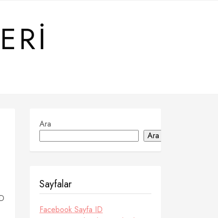
ERI
Ara
Ara
Sayfalar
ED
Facebook Sayfa ID