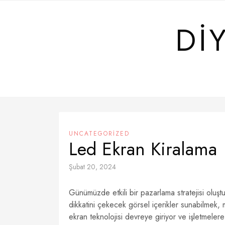
Skip
to
DI
content
UNCATEGORIZED
Led Ekran Kiralama
Şubat 20, 2024
Günümüzde etkili bir pazarlama stratejisi oluştu
dikkatini çekecek görsel içerikler sunabilmek, m
ekran teknolojisi devreye giriyor ve işletmeler