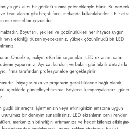
ranıyla göz alıcı bir görüntü sunma yetenekleriyle bilinir. Bu nedenl
r ve ticari alanlar gibi birçok farklı mekanda kullanılabilirler. LED ekr
r için mükemmel bir çözümdür.
maktadır. Boyutları, şekilleri ve çözünürlükleri her ihtiyaca uygun
 açık hava etkinliği düzenleyecekseniz, yüksek çözünürlüklü bir LED
lirsiniz.
unar. Öncelikle, maliyet etkin bir seçenektir. LED ekranları satın
ödeme yaparsınız. Ayrıca, kurulum ve bakım gibi teknik detaylarla
cı firma tarafından profesyonelce gerçekleştirilir.
sıdır. İhtiyaçlarınıza ve projenizin gerekliliklerine bağlı olarak,
klı içeriklerle güncelleyebilirsiniz. Böylece, kampanyalarınızı günc
iz.
in güçlü bir araçtır. İşletmenizin veya etkinliğinizin amacına uygun
unutulmaz bir deneyim sunabilirsiniz. LED ekranların canlı renkleri
leri, markanızın bilinirliğini artırmanıza ve hedef kitlenizi etkileşim
izmetlerinden faydalanarak, görsel reklam stratejinizi bir üst