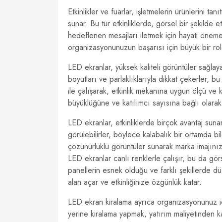
Etkinlikler ve fuarlar, işletmelerin ürünlerini t
sunar. Bu tür etkinliklerde, görsel bir şekilde 
hedeflenen mesajları iletmek için hayati öneme
organizasyonunuzun başarısı için büyük bir role
LED ekranlar, yüksek kaliteli görüntüler sağla
boyutları ve parlaklıklarıyla dikkat çekerler, bu
ile çalışarak, etkinlik mekanına uygun ölçü ve k
büyüklüğüne ve katılımcı sayısına bağlı olarak
LED ekranlar, etkinliklerde birçok avantaj sunar
görülebilirler, böylece kalabalık bir ortamda bile 
çözünürlüklü görüntüler sunarak marka imajınızı
LED ekranlar canlı renklerle çalışır, bu da gö
panellerin esnek olduğu ve farklı şekillerde dü
alan açar ve etkinliğinize özgünlük katar.
LED ekran kiralama ayrıca organizasyonunuz içi
yerine kiralama yapmak, yatırım maliyetinden k