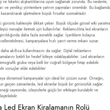
i ve tüketici alışkanlıklarına uyum sağlamak zorunda. Bu nedenle,
aları ve yenilikçi yöntemlere yatırım yapmaları önemlidir. Bu bağlamd
t kazandırarak işletmelere büyük fırsatlar sunmaktadır.
ci görüntü kalitesiyle dikkati çeker. Büyük ölçüde görsel etki yaratm
yici mesajlar iletmek için kullanılırlar. Reklamcılıkta led ekranların
tırıldığında daha fazla esneklik sağlar. İçeriklerin kolayca
ncellenebilmesi, kampanyalara hızlı yanıt verme imkanı sunar.
daha akıllıca kullanılmasını da sağlar. Dijital reklamların
amalarını belirli bir hedef kitleye odaklayabilirler. Led ekranların
bir demografik gruba veya belli bir coğrafi bölgeye hitap edebilir.
lir sonuçlar elde edebilirler.
ya dönemsel kampanyalar için ideal bir çözüm sunar. Örneğin,
 yoğun geçen zamanlarda, led ekranlar büyük bir görünürlük sağlar.
eneği sayesinde, izleyicilerle güçlü bir etkileşim kurulabilir ve
tirilebilir.
da Led Ekran Kiralamanın Rolü