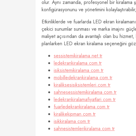
olur. Aynı zamanda, profesyonel bir kiralama şi
konfigürasyonunu ve yönetimini kolaylaştırabilir,
Etkinliklerde ve fuarlarda LED ekran kiralamanı
çekici sunumlar sunması ve marka imajını güçl
maliyet açısından da avantajlı olan bu hizmet, b
planlarken LED ekran kiralama seçeneğini gö
sessistemikiralama.net.tr
ledekrankiralama.com.tr
isiksistemikiralama.com.tr
mobilledekrankiralama.com.tr
kiraliksesisiksistemleri.com.tr
sahnesessistemikiralama.com.tr
ledekrankiralamafiyatlari.com.tr
fuarledekrankiralama.com.tr
kiralikekipman.com.tr
isikkiralama.com.tr
sahnesistemlerikiralama.com.tr