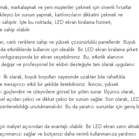
anıtmak, markalaşmak ve yeni müşteriler çekmek için önemli fırsatlar
etkileyici bir sunum yapmak, katılımcıların dikkatini çekmek ve
 sahiptir. İşte bu noktada, LED ekran kiralama hizmeti,
 sahip olabilir.
yan, canlı renklere sahip ve yüksek çözünürlüklü panellerdir. Büyük
 da etkinliklerde kullanım için idealdir. Bir LED ekran kiralama şirketi
onfigürasyonda bir ekran seçebilirsiniz. Bu, etkinlik alanının
 değişir ve profesyonel bir ekibin desteğiyle tam olarak uygulanır.
. İlk olarak, büyük boyutları sayesinde uzaktan bile rahatlıkla
mesajınızı etkili bir şekilde iletebilirsiniz. İkincisi, yüksek
 güçlendirir ve izleyicilere görsel bir şölen sunar. Üçüncü olarak,
rsel açıdan çekici ve dikkat çekici bir sunum sağlar. Son olarak, LE
zenlenebildiği unutulmamalıdır. Bu da yaratıcı sunumlar için geniş b
n maliyet açısından da avantajlı olabilir. Bir LED ekran satın alma
açınmanızı sağlar ve bütçenizi daha verimli kullanmanıza yardımcı