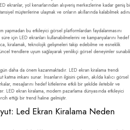
ED ekranlar, yol kenarlarından alışveriş merkezlerine kadar geniş bi
tansiyel müşterilerine ulaşmak ve onların akıllarında kalabilmek adın
rım yapmadan bu etkileyici görsel platformlardan faydalanmasını
ir süre için LED ekranları kullanabilmelerini ve kampanyalarını hedef
yrıca, kiralamak, teknolojik gelişmeleri takip edebilme ve esneklik
üncel trendlere uyum sağlayarak yenilikçi görsel deneyimler sunabili
en gün daha da önem kazanmaktadır. LED ekran kiralama trendi
ut katma imkanı sunar. İnsanların ilgisini çeken, akılda kalıcı görsel
ar, mesajlarını hedef kitlelerine etkili bir şekilde iletebilir ve
er. LED ekran kiralama, modern pazarlama dünyasında etkileyici
ih ettiği bir trend haline gelmiştir.
Boyut: Led Ekran Kiralama Neden