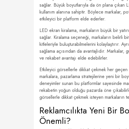
sağlar. Büyük boyutlarıyla da ön plana çıkan L
kullanım alanına sahiptir. Böylece markalar, po
etkileyici bir platform elde ederler.
LED ekran kiralama, markaların büyük bir yatı
sağlar. Kiralama seçeneği, markaların belirli b
kitleleriyle buluşturabilmelerini kolaylaştırır. A
sağlama açısından da avantajlıdır. Markalar, g
ve rekabet avantajı elde edebilirler.
Etkileyici görsellerle dikkat çekmek her geç
markalara, pazarlama stratejilerine yeni bir boy
deneyimler sunan bu platformlar sayesinde markal
rekabetin yoğun olduğu pazarda öne çıkabilirl
görsellerle dikkat çekmek isteyen markaların terc
Reklamcılıkta Yeni Bir 
Önemli?