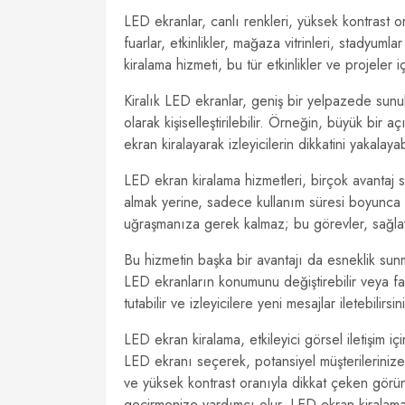
LED ekranlar, canlı renkleri, yüksek kontrast o
fuarlar, etkinlikler, mağaza vitrinleri, stadyumla
kiralama hizmeti, bu tür etkinlikler ve projele
Kiralık LED ekranlar, geniş bir yelpazede sunul
olarak kişiselleştirilebilir. Örneğin, büyük bir
ekran kiralayarak izleyicilerin dikkatini yakalayabi
LED ekran kiralama hizmetleri, birçok avantaj s
almak yerine, sadece kullanım süresi boyunca 
uğraşmanıza gerek kalmaz; bu görevler, sağlayı
Bu hizmetin başka bir avantajı da esneklik sunma
LED ekranların konumunu değiştirebilir veya far
tutabilir ve izleyicilere yeni mesajlar iletebilirsin
LED ekran kiralama, etkileyici görsel iletişim iç
LED ekranı seçerek, potansiyel müşterilerinize 
ve yüksek kontrast oranıyla dikkat çeken görüntü
geçirmenize yardımcı olur. LED ekran kiralama h