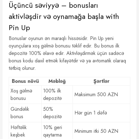
Üçüncü səviyyə – bonusları
aktivləşdir və oynamağa başla with
Pin Up
Bonuslar oyunun ən maraqlı hissəsidir. Pin Up yeni
oyunçulara xoş gəlmə bonusu təklif edir. Bu bonus ilk
depozitə 100% əlavə edir. Aktivləşdirmək üçün sadəcə
bonus kodu daxil etmək kifayətdir və ya avtomatik olaraq
tətbiq olunur.
Bonus növü
Məbləğ
Şərtlər
Xoş gəlmə
100% ilk
Maksimum 500 AZN
bonusu
depozitə
Gündəlik
50%
Hər gün 1 dəfə
bonus
depozitə
Həftəlik
10% geri
Minimum itki 50 AZN
keşbek
qaytarma