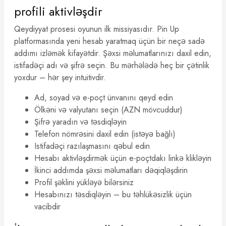
profili aktivləşdir
Qeydiyyat prosesi oyunun ilk missiyasıdır. Pin Up
platformasında yeni hesab yaratmaq üçün bir neçə sadə
addımı izləmək kifayətdir. Şəxsi məlumatlarınızı daxil edin,
istifadəçi adı və şifrə seçin. Bu mərhələdə heç bir çətinlik
yoxdur – hər şey intuitivdir.
Ad, soyad və e-poçt ünvanını qeyd edin
Ölkəni və valyutanı seçin (AZN mövcuddur)
Şifrə yaradın və təsdiqləyin
Telefon nömrəsini daxil edin (istəyə bağlı)
Istifadəçi razılaşmasını qəbul edin
Hesabı aktivləşdirmək üçün e-poçtdakı linkə klikləyin
İkinci addımda şəxsi məlumatları dəqiqləşdirin
Profil şəklini yükləyə bilərsiniz
Hesabınızı təsdiqləyin – bu təhlükəsizlik üçün
vacibdir