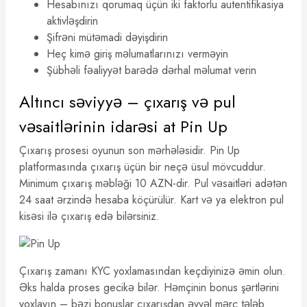
Hesabınızı qorumaq üçün iki faktorlu autentifikasiya
aktivləşdirin
Şifrəni mütəmadi dəyişdirin
Heç kimə giriş məlumatlarınızı verməyin
Şübhəli fəaliyyət barədə dərhal məlumat verin
Altıncı səviyyə – çıxarış və pul
vəsaitlərinin idarəsi at Pin Up
Çıxarış prosesi oyunun son mərhələsidir. Pin Up
platformasında çıxarış üçün bir neçə üsul mövcuddur.
Minimum çıxarış məbləği 10 AZN-dir. Pul vəsaitləri adətən
24 saat ərzində hesaba köçürülür. Kart və ya elektron pul
kisəsi ilə çıxarış edə bilərsiniz.
Çıxarış zamanı KYC yoxlamasından keçdiyinizə əmin olun.
Əks halda proses gecikə bilər. Həmçinin bonus şərtlərini
yoxlayın – bəzi bonuslar çıxarışdan əvvəl mərc tələb