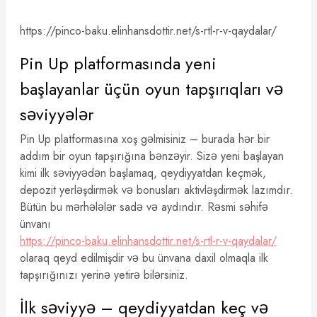
https://pinco-baku.elinhansdottir.net/s-rtl-r-v-qaydalar/
Pin Up platformasında yeni
başlayanlar üçün oyun tapşırıqları və
səviyyələr
Pin Up platformasına xoş gəlmisiniz – burada hər bir
addım bir oyun tapşırığına bənzəyir. Sizə yeni başlayan
kimi ilk səviyyədən başlamaq, qeydiyyatdan keçmək,
depozit yerləşdirmək və bonusları aktivləşdirmək lazımdır.
Bütün bu mərhələlər sadə və aydındır. Rəsmi səhifə
ünvanı
https://pinco-baku.elinhansdottir.net/s-rtl-r-v-qaydalar/
olaraq qeyd edilmişdir və bu ünvana daxil olmaqla ilk
tapşırığınızı yerinə yetirə bilərsiniz.
İlk səviyyə – qeydiyyatdan keç və