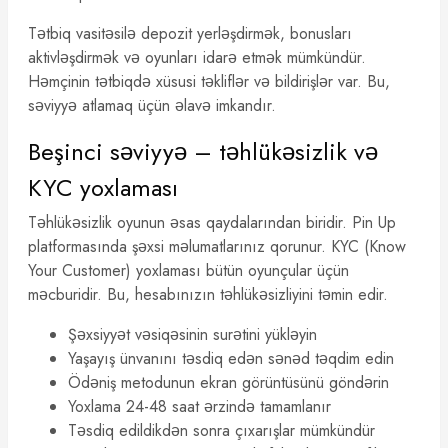
Tətbiq vasitəsilə depozit yerləşdirmək, bonusları
aktivləşdirmək və oyunları idarə etmək mümkündür.
Həmçinin tətbiqdə xüsusi təkliflər və bildirişlər var. Bu,
səviyyə atlamaq üçün əlavə imkandır.
Beşinci səviyyə – təhlükəsizlik və
KYC yoxlaması
Təhlükəsizlik oyunun əsas qaydalarından biridir. Pin Up
platformasında şəxsi məlumatlarınız qorunur. KYC (Know
Your Customer) yoxlaması bütün oyunçular üçün
məcburidir. Bu, hesabınızın təhlükəsizliyini təmin edir.
Şəxsiyyət vəsiqəsinin surətini yükləyin
Yaşayış ünvanını təsdiq edən sənəd təqdim edin
Ödəniş metodunun ekran görüntüsünü göndərin
Yoxlama 24-48 saat ərzində tamamlanır
Təsdiq edildikdən sonra çıxarışlar mümkündür