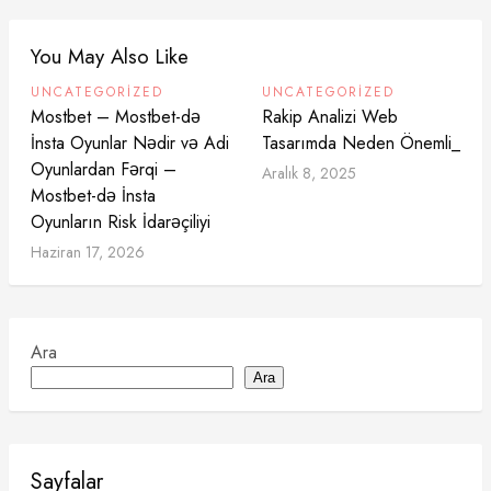
You May Also Like
UNCATEGORIZED
UNCATEGORIZED
Mostbet – Mostbet-də
Rakip Analizi Web
İnsta Oyunlar Nədir və Adi
Tasarımda Neden Önemli_
Oyunlardan Fərqi –
Aralık 8, 2025
Mostbet-də İnsta
Oyunların Risk İdarəçiliyi
Haziran 17, 2026
Ara
Ara
Sayfalar