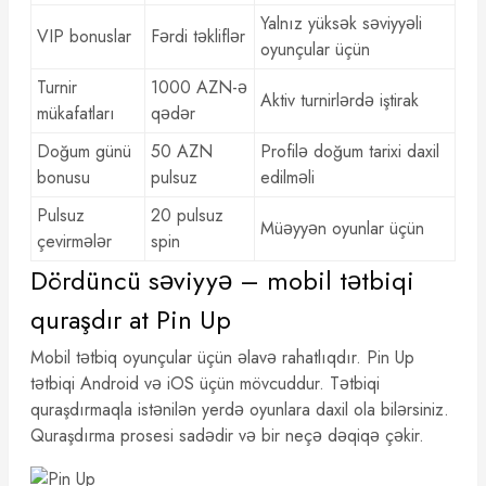
Yalnız yüksək səviyyəli
VIP bonuslar
Fərdi təkliflər
oyunçular üçün
Turnir
1000 AZN-ə
Aktiv turnirlərdə iştirak
mükafatları
qədər
Doğum günü
50 AZN
Profilə doğum tarixi daxil
bonusu
pulsuz
edilməli
Pulsuz
20 pulsuz
Müəyyən oyunlar üçün
çevirmələr
spin
Dördüncü səviyyə – mobil tətbiqi
quraşdır at Pin Up
Mobil tətbiq oyunçular üçün əlavə rahatlıqdır. Pin Up
tətbiqi Android və iOS üçün mövcuddur. Tətbiqi
quraşdırmaqla istənilən yerdə oyunlara daxil ola bilərsiniz.
Quraşdırma prosesi sadədir və bir neçə dəqiqə çəkir.