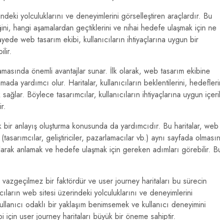
sindeki yolculuklarını ve deneyimlerini görselleştiren araçlardır. Bu
tiğini, hangi aşamalardan geçtiklerini ve nihai hedefe ulaşmak için ne
ayede web tasarım ekibi, kullanıcıların ihtiyaçlarına uygun bir
lir.
lamasında önemli avantajlar sunar. İlk olarak, web tasarım ekibine
amada yardımcı olur. Haritalar, kullanıcıların beklentilerini, hedefleri
 sağlar. Böylece tasarımcılar, kullanıcıların ihtiyaçlarına uygun içeri
r.
ak bir anlayış oluşturma konusunda da yardımcıdır. Bu haritalar, web
(tasarımcılar, geliştiriciler, pazarlamacılar vb.) aynı sayfada olmasın
olarak anlamak ve hedefe ulaşmak için gereken adımları görebilir. B
vazgeçilmez bir faktördür ve user journey haritaları bu sürecin
ıcıların web sitesi üzerindeki yolculuklarını ve deneyimlerini
Kullanıcı odaklı bir yaklaşım benimsemek ve kullanıcı deneyimini
bi için user journey haritaları büyük bir öneme sahiptir.