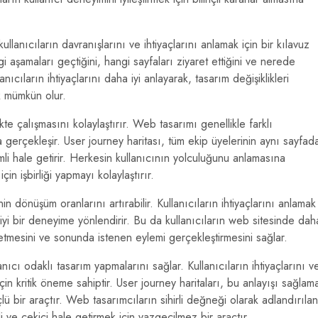
kullanıcıların davranışlarını ve ihtiyaçlarını anlamak için bir kılavuz
i aşamaları geçtiğini, hangi sayfaları ziyaret ettiğini ve nerede
anıcıların ihtiyaçlarını daha iyi anlayarak, tasarım değişiklikleri
k mümkün olur.
likte çalışmasını kolaylaştırır. Web tasarımı genellikle farklı
a gerçekleşir. User journey haritası, tüm ekip üyelerinin aynı sayfad
mli hale getirir. Herkesin kullanıcının yolculuğunu anlamasına
n işbirliği yapmayı kolaylaştırır.
in dönüşüm oranlarını artırabilir. Kullanıcıların ihtiyaçlarını anlamak
iyi bir deneyime yönlendirir. Bu da kullanıcıların web sitesinde dah
etmesini ve sonunda istenen eylemi gerçekleştirmesini sağlar.
anıcı odaklı tasarım yapmalarını sağlar. Kullanıcıların ihtiyaçlarını v
çin kritik öneme sahiptir. User journey haritaları, bu anlayışı sağlam
lü bir araçtır. Web tasarımcıların sihirli değneği olarak adlandırılan
li ve çekici hale getirmek için vazgeçilmez bir araçtır.