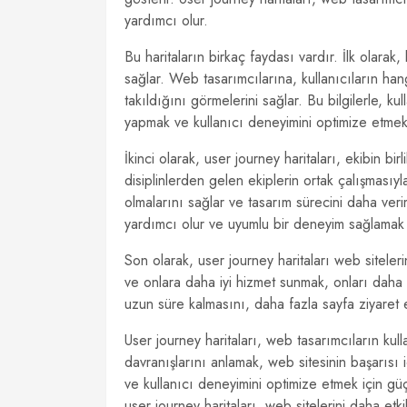
yardımcı olur.
Bu haritaların birkaç faydası vardır. İlk olarak, 
sağlar. Web tasarımcılarına, kullanıcıların hang
takıldığını görmelerini sağlar. Bu bilgilerle, kull
yapmak ve kullanıcı deneyimini optimize etme
İkinci olarak, user journey haritaları, ekibin bir
disiplinlerden gelen ekiplerin ortak çalışmasıyl
olmalarını sağlar ve tasarım sürecini daha veri
yardımcı olur ve uyumlu bir deneyim sağlamak içi
Son olarak, user journey haritaları web sitelerin
ve onlara daha iyi hizmet sunmak, onları daha 
uzun süre kalmasını, daha fazla sayfa ziyaret 
User journey haritaları, web tasarımcıların kull
davranışlarını anlamak, web sitesinin başarısı i
ve kullanıcı deneyimini optimize etmek için güç
user journey haritaları, web sitelerini daha etki