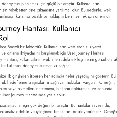
deneyimini planlamak için güçlü bir araçtır. Kullanıcıların
itenizin rekabetten öne çıkmasına yardımcı olur. Bu nedenle, web
anılması, kullanıcı odaklı bir yaklaşım benimsemek için önemlidir.
rney Haritası: Kullanıcı
Rol
a önemli bir faktördür. Kullanıcıların web sitenizi ziyaret
k ve onların ihtiyaçlarını karşılamak için User Journey Haritası
 Haritası, kullanıcıların web sitenizdeki etkileşimlerini görsel olara
 bir kullanıcı deneyimi sunmanızı sağlar.
nize ilk girişinden itibaren her adımda neler yaşadığını gösterir. Bu
çerek hedeflerine ulaşmalarını sağlayan noktaları vurgular. Örneğin,
ünleri veya hizmetleri incelemesi, bir form doldurması ve sonunda
r User Journey Haritasında yer alabilir.
zarlamacılar için çok değerli bir araçtır. Bu haritalar sayesinde,
ini analiz edebilir ve iyileştirme fırsatlarını belirleyebilirsiniz. Örneği