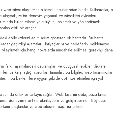
 web sitesi oluşturmanın temel unsurlarından biridir. Kullanıcılar, b
iye ulaşmak, iyi bir deneyim yaşamak ve istedikleri eylemleri
arımında kullanıcıların yolculuğunu anlamak ve yönlendirmek
ılan etkili bir araçtır.
ndeki etkileşimlerini adım adım gösteren bir haritadır. Bu harita,
a kadar geçirdiği aşamaları, ihtiyaçlarını ve hedeflerini belirlemeye
 iyileştirmek için hangi noktalarda müdahale edilmesi gerektiği daha
arın farklı aşamalardaki davranışları ve duygusal tepkileri dikkate
leri ve karşılaştığı sorunları tanımlar. Bu bilgiler, web tasarımcılar
sitesini bu beklentilere uygun şekilde optimize etmeleri için yol
rasında ortak bir anlayış sağlar. Web tasarım ekibi, pazarlama
nıcı deneyimini birlikte planlayabilir ve geliştirebilirler. Böylece,
amı oluşturulur ve web sitesinin başarısı artırılır.