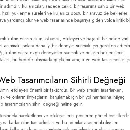
r adımdır. Kullanıcılar, sadece çekici bir tasarıma sahip bir web
hızlı yüklenme süreleri ve kullanıcı dostu bir arayüz de beklerler.
amaya yardımcı olur ve web tasarımında başarıya giden yolda kritik bi
k kullanıcıların aklını okumak, etkileyici ve başarılı bir online varlı
ları anlamak, onlara daha iyi bir deneyim sunmak için gereken adımla
, kullanıcılara özgü deneyimler sunmak ve onların beklentilerini
taları, bu hedefe ulaşmada güçlü bir araçtır ve web tasarımcılar iç
 Web Tasarımcıların Sihirli Değneği
mini etkileyen önemli bir faktördür. Bir web sitesini tasarlarken,
ak ve onların ihtiyaçlarını karşılamak için bir yol haritasına ihtiyaç
 tasarımcıların sihirli değneği haline gelir.
itesindeki hareketlerini ve etkileşimlerini gösteren görsel temsillerdir
kışına kadar olan tüm adımları ve bu adımlar arasındaki ilişkileri
rın kullanıcı deneyimini iyileştirmek için bilinçli kararlar almasına