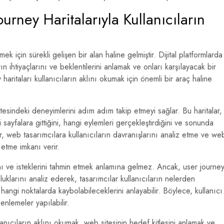
rney Haritalarıyla Kullanıcıların
k için sürekli gelişen bir alan haline gelmiştir. Dijital platformlarda
ın ihtiyaçlarını ve beklentilerini anlamak ve onları karşılayacak bir
aritaları kullanıcıların aklını okumak için önemli bir araç haline
sitesindeki deneyimlerini adım adım takip etmeyi sağlar. Bu haritalar,
gi sayfalara gittiğini, hangi eylemleri gerçekleştirdiğini ve sonunda
r, web tasarımcılara kullanıcıların davranışlarını analiz etme ve we
 etme imkanı verir.
rını ve isteklerini tahmin etmek anlamına gelmez. Ancak, user journe
uluklarını analiz ederek, tasarımcılar kullanıcıların nelerden
e hangi noktalarda kaybolabileceklerini anlayabilir. Böylece, kullanıcı
enlemeler yapılabilir.
anıcıların aklını okumak, web sitesinin hedef kitlesini anlamak ve