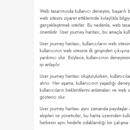
Web tasarımında kullanıcı deneyimi, başarılı bir
web sitesini ziyaret ettiklerinde kolaylıkla bilg
gerçekleştirmek isterler. Bu nedenle, web tas
önemlidir. User journey haritası, bu amaçla kullan
User journey haritası, kullanıcıların web sitesi
kullanıcının web sitesine ilk girişinden çıkışın
yardımcı olur. Böylece, kullanıcının deneyimini
iyi anlaşılır.
User journey haritası oluşturulurken, kullanıcıl
alınır. Her aşama, kullanıcının yaşadığı deneyim
kullanıcıların beklentilerini anlamaları ve web 
gösterici olur.
User journey haritası aynı zamanda paydaşlar a
ekipleri ve yöneticiler, bu harita üzerinden kulla
herkesin aynı hedefe odaklandığı bir çalışma ort