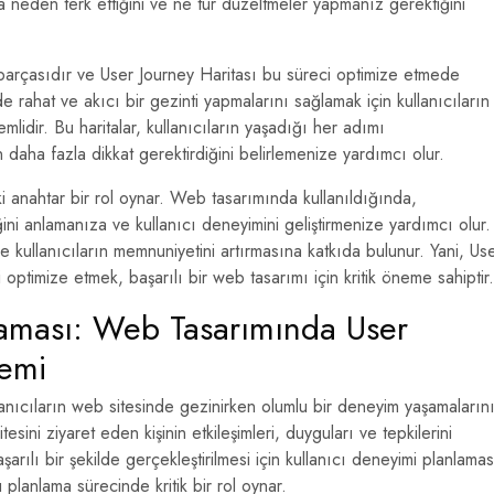
nda neden terk ettiğini ve ne tür düzeltmeler yapmanız gerektiğini
 parçasıdır ve User Journey Haritası bu süreci optimize etmede
de rahat ve akıcı bir gezinti yapmalarını sağlamak için kullanıcıların
lidir. Bu haritalar, kullanıcıların yaşadığı her adımı
n daha fazla dikkat gerektirdiğini belirlemenize yardımcı olur.
ki anahtar bir rol oynar. Web tasarımında kullanıldığında,
iğini anlamanıza ve kullanıcı deneyimini geliştirmenize yardımcı olur.
 kullanıcıların memnuniyetini artırmasına katkıda bulunur. Yani, Us
 optimize etmek, başarılı bir web tasarımı için kritik öneme sahiptir.
laması: Web Tasarımında User
nemi
anıcıların web sitesinde gezinirken olumlu bir deneyim yaşamaların
esini ziyaret eden kişinin etkileşimleri, duyguları ve tepkilerini
şarılı bir şekilde gerçekleştirilmesi için kullanıcı deneyimi planlamas
 planlama sürecinde kritik bir rol oynar.