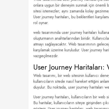
onlara uygun bir deneyim sunmak için önemli bi
sitesi istemezler; aynı zamanda kolay gezinme, 
User journey haritaları, bu beklentileri karşıl
rol oynar.
web tasarımında user journey haritaları kullanara
oluşturmanın anahtarlarından biridir. Kullanıcı
atmayı sağlayacaktır. Web tasarımının geleceği
karşılamak üzerine kuruludur. User journey hari
vazgeçilmezdir.
User Journey Haritaları:
Web tasarımı, bir web sitesinin kullanıcı deneyi
kullanıcıların sitede nasıl hareket ettiğini anlam
duyulur. Bu noktada, user journey haritaları web
User journey haritaları, kullanıcıların bir web s
Bu haritalar, kullanıcıların siteye girişinden çı
gösterir. User journey haritaları, web tasarımcıla