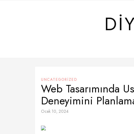
Skip
to
DI
content
UNCATEGORIZED
Web Tasarımında Use
Deneyimini Planlam
Ocak 10, 2024