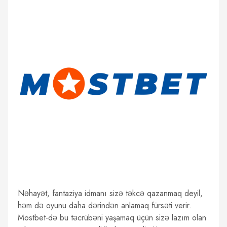
Nəhayət, fantaziya idmanı sizə təkcə qazanmaq deyil,
həm də oyunu daha dərindən anlamaq fürsəti verir.
Mostbet-də bu təcrübəni yaşamaq üçün sizə lazım olan