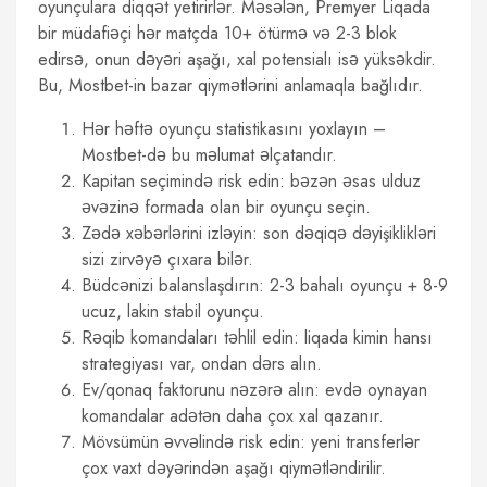
oyunçulara diqqət yetirirlər. Məsələn, Premyer Liqada
bir müdafiəçi hər matçda 10+ ötürmə və 2-3 blok
edirsə, onun dəyəri aşağı, xal potensialı isə yüksəkdir.
Bu, Mostbet-in bazar qiymətlərini anlamaqla bağlıdır.
Hər həftə oyunçu statistikasını yoxlayın –
Mostbet-də bu məlumat əlçatandır.
Kapitan seçimində risk edin: bəzən əsas ulduz
əvəzinə formada olan bir oyunçu seçin.
Zədə xəbərlərini izləyin: son dəqiqə dəyişiklikləri
sizi zirvəyə çıxara bilər.
Büdcənizi balanslaşdırın: 2-3 bahalı oyunçu + 8-9
ucuz, lakin stabil oyunçu.
Rəqib komandaları təhlil edin: liqada kimin hansı
strategiyası var, ondan dərs alın.
Ev/qonaq faktorunu nəzərə alın: evdə oynayan
komandalar adətən daha çox xal qazanır.
Mövsümün əvvəlində risk edin: yeni transferlər
çox vaxt dəyərindən aşağı qiymətləndirilir.