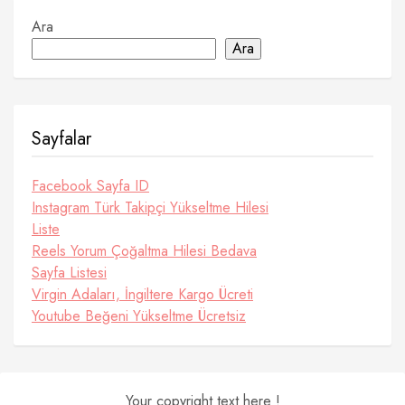
Ara
Ara
Sayfalar
Facebook Sayfa ID
Instagram Türk Takipçi Yükseltme Hilesi
Liste
Reels Yorum Çoğaltma Hilesi Bedava
Sayfa Listesi
Virgin Adaları, İngiltere Kargo Ücreti
Youtube Beğeni Yükseltme Ücretsiz
Your copyright text here !