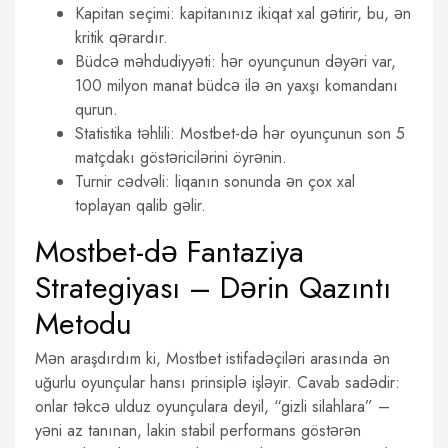
Kapitan seçimi: kapitanınız ikiqat xal gətirir, bu, ən
kritik qərardır.
Büdcə məhdudiyyəti: hər oyunçunun dəyəri var,
100 milyon manat büdcə ilə ən yaxşı komandanı
qurun.
Statistika təhlili: Mostbet-də hər oyunçunun son 5
matçdakı göstəricilərini öyrənin.
Turnir cədvəli: liqanın sonunda ən çox xal
toplayan qalib gəlir.
Mostbet-də Fantaziya
Strategiyası – Dərin Qazıntı
Metodu
Mən araşdırdım ki, Mostbet istifadəçiləri arasında ən
uğurlu oyunçular hansı prinsiplə işləyir. Cavab sadədir:
onlar təkcə ulduz oyunçulara deyil, “gizli silahlara” –
yəni az tanınan, lakin stabil performans göstərən