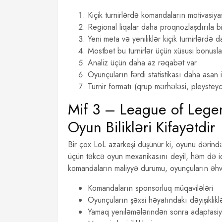
Kiçik turnirlərdə komandaların motivasiy
Regional liqalar daha proqnozlaşdırıla bi
Yeni meta və yeniliklər kiçik turnirlərdə 
Mostbet bu turnirlər üçün xüsusi bonuslar
Analiz üçün daha az rəqabət var
Oyunçuların fərdi statistikası daha asan iz
Turnir formatı (qrup mərhələsi, pleystey
Mif 3 – League of Lege
Oyun Bilikləri Kifayətdir
Bir çox LoL azarkeşi düşünür ki, oyunu dərin
üçün təkcə oyun mexanikasını deyil, həm də iqt
komandaların maliyyə durumu, oyunçuların əhval-
Komandaların sponsorluq müqavilələri
Oyunçuların şəxsi həyatındakı dəyişiklikl
Yamaq yeniləmələrindən sonra adaptasi