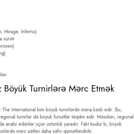
ən, Mirage, Inferno)
a sürəti
prosesi)
ng)
ləri
z Böyük Turnirlərə Mərc Etmək
 The International kimi böyük turnirlərdə məna kəsb edir. Bu,
 regional turnirlər də böyük fürsətlər təqdim edir. Məsələn, regional
a analiz edənlər üçün üstünlük yaradır. Fakt budur ki, böyük
irlərdə mərc xətləri daha səhv qiymətləndirilir.