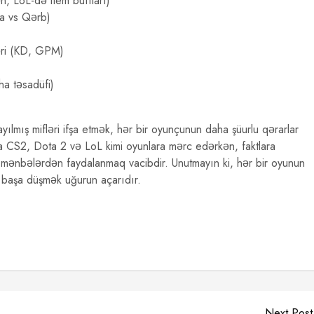
ən, LoL-də item buffları)
ya vs Qərb)
ləri (KD, GPM)
ha təsadüfi)
ılmış mifləri ifşa etmək, hər bir oyunçunun daha şüurlu qərarlar
 CS2, Dota 2 və LoL kimi oyunlara mərc edərkən, faktlara
 mənbələrdən faydalanmaq vacibdir. Unutmayın ki, hər bir oyunun
 başa düşmək uğurun açarıdır.
Next Post