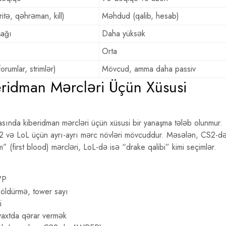
itə, qəhrəman, kill)
Məhdud (qalib, hesab)
ağı
Daha yüksək
Orta
orumlar, strimlər)
Mövcud, amma daha passiv
eridman Mərcləri Üçün Xüsusi
masında kiberidman mərcləri üçün xüsusi bir yanaşma tələb olunmur.
 2 və LoL üçün ayrı-ayrı mərc növləri mövcuddur. Məsələn, CS2-d
m” (first blood) mərcləri, LoL-də isə “drake qalibi” kimi seçimlər.
VP
öldürmə, tower sayı
i
 vaxtda qərar vermək