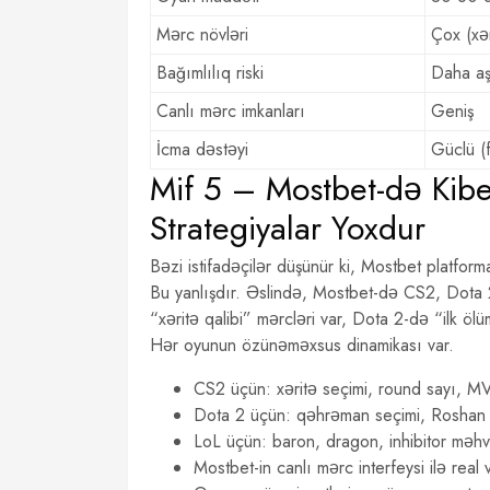
Mərc növləri
Çox (xər
Bağımlılıq riski
Daha aş
Canlı mərc imkanları
Geniş
İcma dəstəyi
Güclü (f
Mif 5 – Mostbet-də Kib
Strategiyalar Yoxdur
Bəzi istifadəçilər düşünür ki, Mostbet platfor
Bu yanlışdır. Əslində, Mostbet-də CS2, Dota
“xəritə qalibi” mərcləri var, Dota 2-də “ilk ölü
Hər oyunun özünəməxsus dinamikası var.
CS2 üçün: xəritə seçimi, round sayı, M
Dota 2 üçün: qəhrəman seçimi, Roshan 
LoL üçün: baron, dragon, inhibitor məhv
Mostbet-in canlı mərc interfeysi ilə real