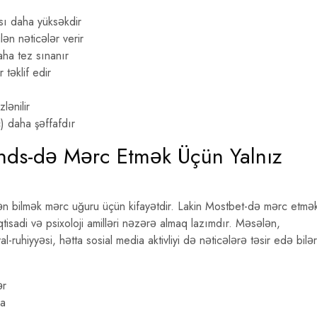
ası daha yüksəkdir
lən nəticələr verir
daha tez sınanır
 təklif edir
lənilir
c) daha şəffafdır
nds-də Mərc Etmək Üçün Yalnız
dən bilmək mərc uğuru üçün kifayətdir. Lakin Mostbet-də mərc etmə
isadi və psixoloji amilləri nəzərə almaq lazımdır. Məsələn,
ruhiyyəsi, hətta sosial media aktivliyi də nəticələrə təsir edə bilər
ər
ya