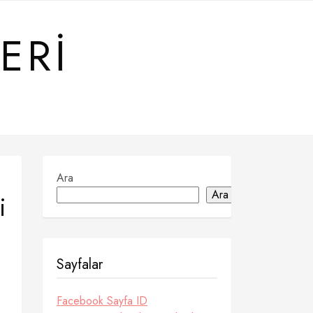
ERI
Ara
Ara
i
Sayfalar
Facebook Sayfa ID