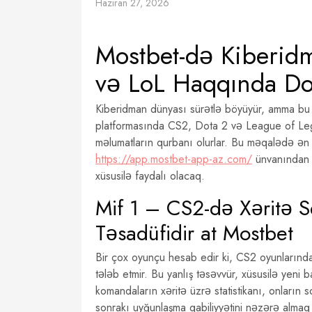
Haziran 27, 2026
Mostbet-də Kiberid
və LoL Haqqında Doğ
Kiberidman dünyası sürətlə böyüyür, amma bu s
platformasında CS2, Dota 2 və League of Leg
məlumatların qurbanı olurlar. Bu məqalədə ən ge
https://app.mostbet-app-az.com/
ünvanından M
xüsusilə faydalı olacaq.
Mif 1 – CS2-də Xəritə S
Təsadüfidir at Mostbet
Bir çox oyunçu hesab edir ki, CS2 oyunlarında 
tələb etmir. Bu yanlış təsəvvür, xüsusilə yeni
komandaların xəritə üzrə statistikanı, onların 
sonrakı uyğunlaşma qabiliyyətini nəzərə almaq 