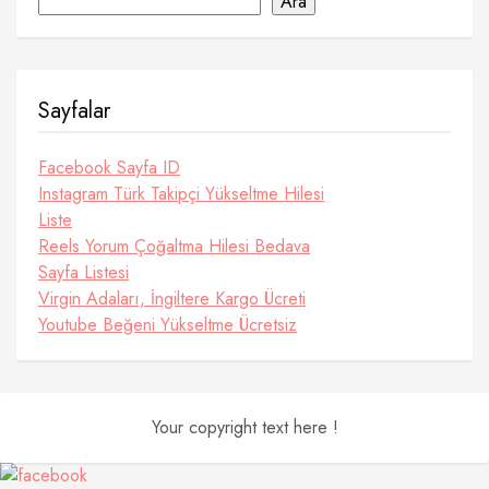
Ara
Sayfalar
Facebook Sayfa ID
Instagram Türk Takipçi Yükseltme Hilesi
Liste
Reels Yorum Çoğaltma Hilesi Bedava
Sayfa Listesi
Virgin Adaları, İngiltere Kargo Ücreti
Youtube Beğeni Yükseltme Ücretsiz
Your copyright text here !