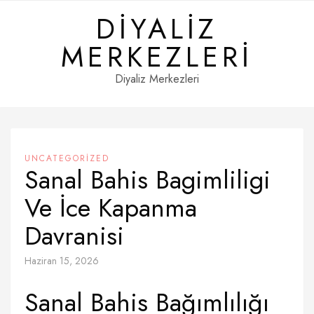
Skip
DIYALIZ
to
content
MERKEZLERI
Diyaliz Merkezleri
UNCATEGORIZED
Sanal Bahis Bagimliligi
Ve İce Kapanma
Davranisi
Haziran 15, 2026
Sanal Bahis Bağımlılığı