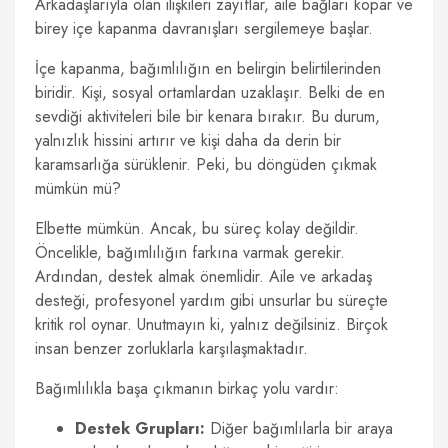
Arkadaşlarıyla olan ilişkileri zayıflar, aile bağları kopar ve
birey içe kapanma davranışları sergilemeye başlar.
İçe kapanma, bağımlılığın en belirgin belirtilerinden
biridir. Kişi, sosyal ortamlardan uzaklaşır. Belki de en
sevdiği aktiviteleri bile bir kenara bırakır. Bu durum,
yalnızlık hissini artırır ve kişi daha da derin bir
karamsarlığa sürüklenir. Peki, bu döngüden çıkmak
mümkün mü?
Elbette mümkün. Ancak, bu süreç kolay değildir.
Öncelikle, bağımlılığın farkına varmak gerekir.
Ardından, destek almak önemlidir. Aile ve arkadaş
desteği, profesyonel yardım gibi unsurlar bu süreçte
kritik rol oynar. Unutmayın ki, yalnız değilsiniz. Birçok
insan benzer zorluklarla karşılaşmaktadır.
Bağımlılıkla başa çıkmanın birkaç yolu vardır:
Destek Grupları:
Diğer bağımlılarla bir araya