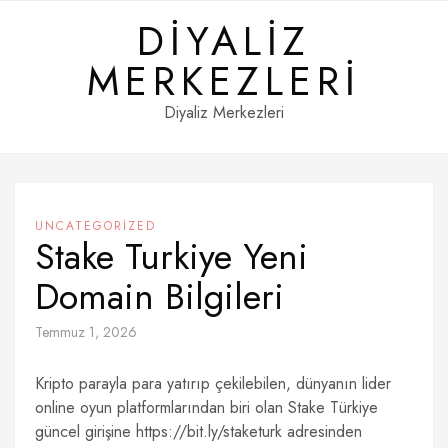
Skip
DIYALIZ
to
content
MERKEZLERI
Diyaliz Merkezleri
UNCATEGORIZED
Stake Turkiye Yeni
Domain Bilgileri
Temmuz 1, 2026
Kripto parayla para yatırıp çekilebilen, dünyanın lider
online oyun platformlarından biri olan Stake Türkiye
güncel girişine https://bit.ly/staketurk adresinden