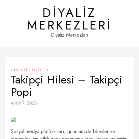
Skip
DIYALIZ
to
content
MERKEZLERI
Diyaliz Merkezleri
UNCATEGORIZED
Takipçi Hilesi – Takipçi
Popi
Aralık 7, 2023
Sosyal medya platformları, günümüzde bireyler ve
işletmeler için etkili birer pazarlama aracı haline gelmiştir.