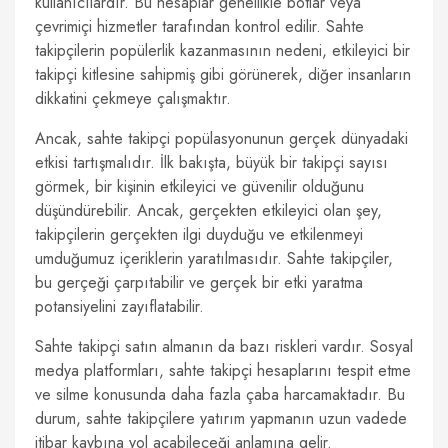
kullanıcılardır. Bu hesaplar genellikle botlar veya
çevrimiçi hizmetler tarafından kontrol edilir. Sahte
takipçilerin popülerlik kazanmasının nedeni, etkileyici bir
takipçi kitlesine sahipmiş gibi görünerek, diğer insanların
dikkatini çekmeye çalışmaktır.
Ancak, sahte takipçi popülasyonunun gerçek dünyadaki
etkisi tartışmalıdır. İlk bakışta, büyük bir takipçi sayısı
görmek, bir kişinin etkileyici ve güvenilir olduğunu
düşündürebilir. Ancak, gerçekten etkileyici olan şey,
takipçilerin gerçekten ilgi duyduğu ve etkilenmeyi
umduğumuz içeriklerin yaratılmasıdır. Sahte takipçiler,
bu gerçeği çarpıtabilir ve gerçek bir etki yaratma
potansiyelini zayıflatabilir.
Sahte takipçi satın almanın da bazı riskleri vardır. Sosyal
medya platformları, sahte takipçi hesaplarını tespit etme
ve silme konusunda daha fazla çaba harcamaktadır. Bu
durum, sahte takipçilere yatırım yapmanın uzun vadede
itibar kaybına yol açabileceği anlamına gelir.