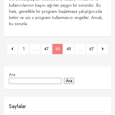
kullanıcılarının başını ağrıtan yaygın bir sorundur. Bu
hata, genellikle bir programı başlatmaya çalıştığınızda
belirir ve sizi o programı kullanmanızı engeller. Ancak,
bu sorunla...
Yazı
1
…
47
48
49
…
67
sayfalaması
Ara
Ara
Sayfalar