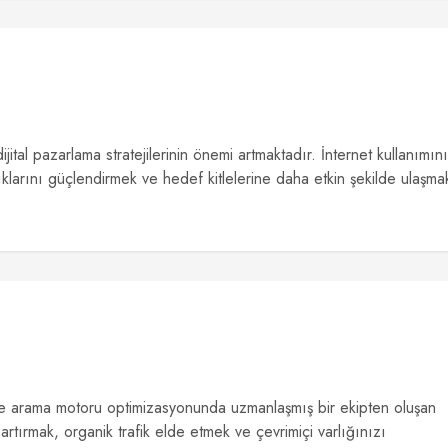
ital pazarlama stratejilerinin önemi artmaktadır. İnternet kullanımın
arlıklarını güçlendirmek ve hedef kitlelerine daha etkin şekilde ulaşma
 ve arama motoru optimizasyonunda uzmanlaşmış bir ekipten oluşan
artırmak, organik trafik elde etmek ve çevrimiçi varlığınızı