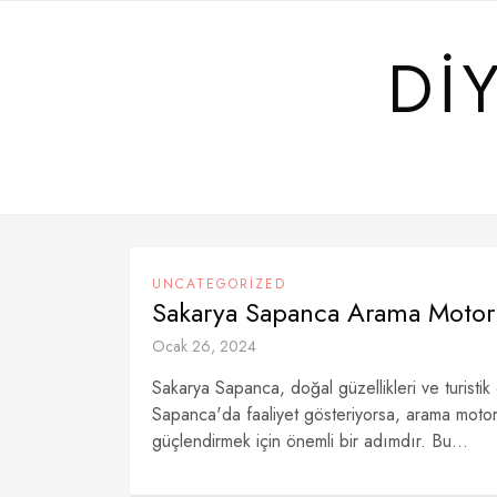
Skip
to
DI
content
UNCATEGORIZED
Sakarya Sapanca Arama Moto
Ocak 26, 2024
Sakarya Sapanca, doğal güzellikleri ve turistik
Sapanca'da faaliyet gösteriyorsa, arama motoru 
güçlendirmek için önemli bir adımdır. Bu...